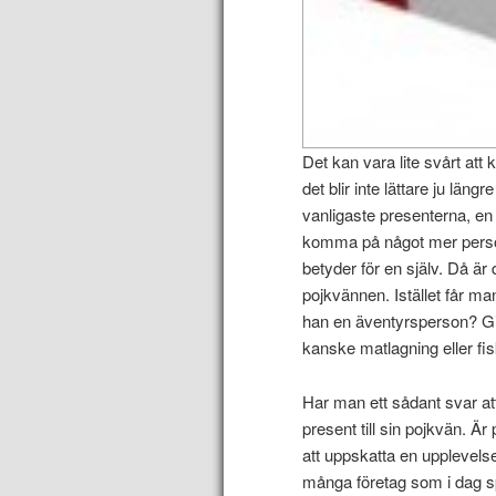
Det kan vara lite svårt a
det blir inte lättare ju län
vanligaste presenterna, en 
komma på något mer person
betyder för en själv. Då är d
pojkvännen. Istället får man
han en äventyrsperson? Gil
kanske matlagning eller fi
Har man ett sådant svar att
present till sin pojkvän.
att uppskatta en upplevelse h
många företag som i dag sp