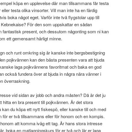
exempel köpa en upplevelse där man tillsammans får testa
 eller testa olika vinsorter. Vill man inte ha en färdig
is boka något eget. Varför inte två flygstolar upp till
ga Kebnekaise? För den som uppskattar en sådan
en fantastisk present, och dessutom någonting som ni kan
om ett gemensamt härligt minne.
lugn och runt omkring sig är kanske inte bergsbestigning
r den pojkvännen kan den bästa presenten vara att bjuda
kanske laga pojkvännens favoritmat och baka en god
n man också fundera över at bjuda in några nära vänner i
ten överraskning.
ntresse vid sidan av jobb och andra måsten? Då är det ju
 hitta en bra present till pojkvännen. Är det stora
å kan du köpa ett nytt fiskespö, eller kanske till och med
för er två tillsammans eller för honom och en kompis.
r honom att komma iväg ett tag. Är hans stora intresse
, boka en matlagningskurs för er två och lär er laga