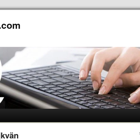
.com
ojkvän