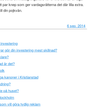
t par knep som ger vardagsrätterna det där lilla extra.
ill din pojkvän.
6 sep. 2014
 investering
 var gör din investering mest skillnad?
lare?
ad är det?
folk
ga kanoner i Kristianstad
ädning?
te på huset?
 Stockholm
som vill göra tydlig reklam