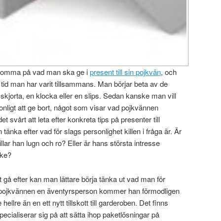
tt komma på vad man ska ge i
present till sin pojkvän
, och
gre tid man har varit tillsammans. Man börjar beta av de
skjorta, en klocka eller en slips. Sedan kanske man vill
ligt att ge bort, något som visar vad pojkvännen
et svårt att leta efter konkreta tips på presenter till
 tänka efter vad för slags personlighet killen i fråga är. Är
lar han lugn och ro? Eller är hans största intresse
ske?
 gå efter kan man lättare börja tänka ut vad man för
 Är pojkvännen en äventyrsperson kommer han förmodligen
ellre än en ett nytt tillskott till garderoben. Det finns
ecialiserar sig på att sätta ihop paketlösningar på