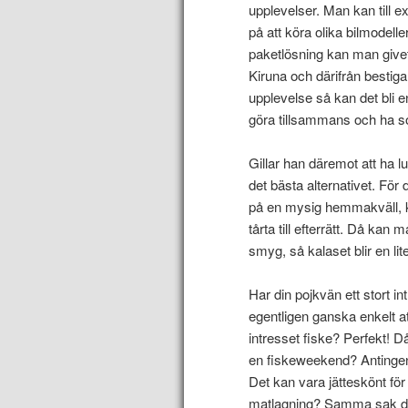
upplevelser. Man kan till 
på att köra olika bilmodeller
paketlösning kan man givetv
Kiruna och därifrån besti
upplevelse så kan det bli 
göra tillsammans och ha s
Gillar han däremot att ha 
det bästa alternativet. Fö
på en mysig hemmakväll, 
tårta till efterrätt. Då ka
smyg, så kalaset blir en li
Har din pojkvän ett stort i
egentligen ganska enkelt att
intresset fiske? Perfekt! D
en fiskeweekend? Antingen 
Det kan vara jätteskönt fö
matlagning? Samma sak där